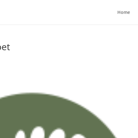
Home
oet